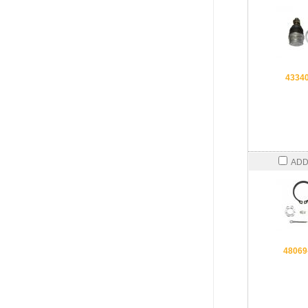
4334
ADD
48069