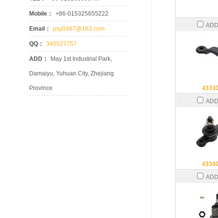
Mobile：
+86-015325655222
ADD
Email：
psy0487@163.com
QQ：
340527757
ADD：
May 1st Industrial Park,
Damaiyu, Yuhuan City, Zhejiang
Province
4333
ADD
4334
ADD