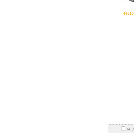
48610
ADD