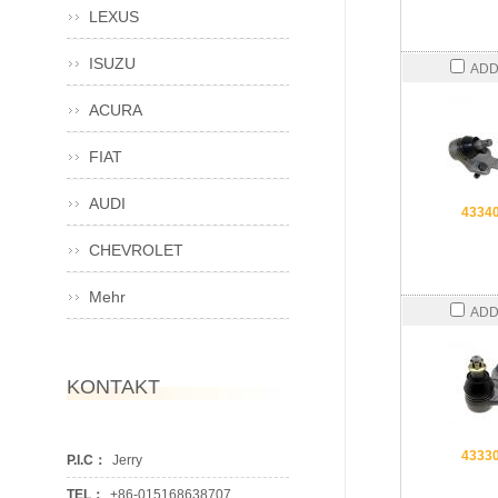
LEXUS
ISUZU
ADD
ACURA
FIAT
AUDI
4334
CHEVROLET
Mehr
ADD
KONTAKT
4333
P.I.C：
Jerry
TEL：
+86-015168638707